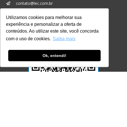
contato@lec.com.br
Utilizamos cookies para melhorar sua
Ferramenta Antifraude
experiência e personalizar a oferta de
conteúdos. Ao utilizar este site, você concorda
Consulte aqui o cadastro da Instituição no
Sistema e-MEC
com o uso de cookies.
Saiba mais
Ok, entendi!