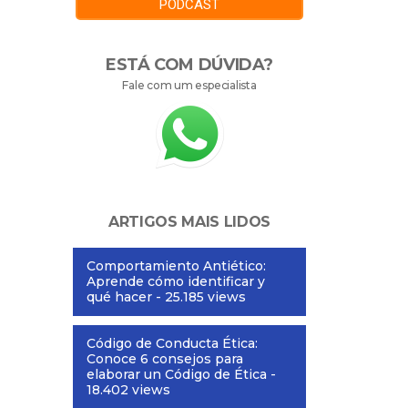
PODCAST
ESTÁ COM DÚVIDA?
Fale com um especialista
ARTIGOS MAIS LIDOS
Comportamiento Antiético:
Aprende cómo identificar y
qué hacer
- 25.185 views
Código de Conducta Ética:
Conoce 6 consejos para
elaborar un Código de Ética
-
18.402 views