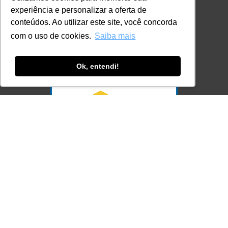
contato@lec.com.br
experiência e personalizar a oferta de
conteúdos. Ao utilizar este site, você concorda
com o uso de cookies.
Saiba mais
Ferramenta Antifraude
Consulte aqui o cadastro da Instituição no
Sistema e-MEC
Ok, entendi!