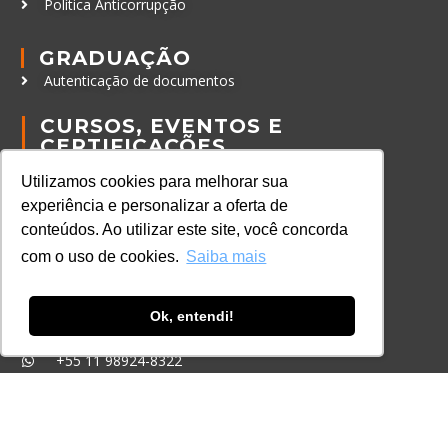
Política Anticorrupção
GRADUAÇÃO
Autenticação de documentos
CURSOS, EVENTOS E
CERTIFICAÇÕES
Online
Utilizamos cookies para melhorar sua
In Company
experiência e personalizar a oferta de
conteúdos. Ao utilizar este site, você concorda
Eventos
com o uso de cookies.
Saiba mais
Certificações
CONTATO
Ok, entendi!
+55 11 3259-2837
+55 11 98924-8322
contato@lec.com.br