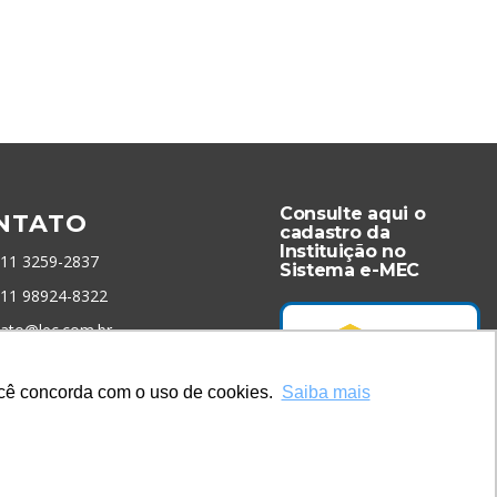
Consulte aqui o
NTATO
cadastro da
Instituição no
 11 3259-2837
Sistema e-MEC
 11 98924-8322
tato@lec.com.br
você concorda com o uso de cookies.
Saiba mais
menta Antifraude