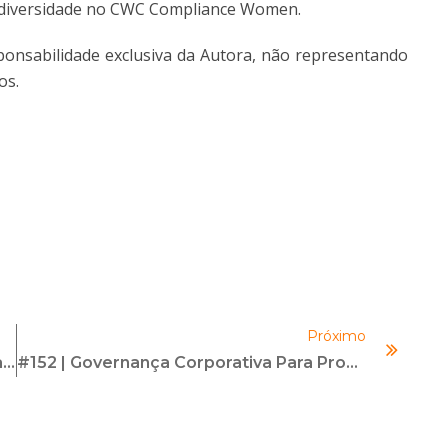
de diversidade no CWC Compliance Women.
sponsabilidade exclusiva da Autora, não representando
os.
Próximo
Inteligência Artificial Em Proteção De Dados: Impactos Da Tecnologia No Trabalho Dos DPOs
#152 | Governança Corporativa Para Profissionais De Compliance | Com Ângela Figueiredo E Érika Wilza