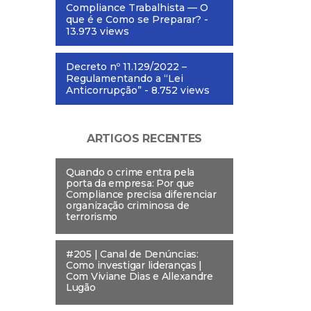
Compliance Trabalhista — O
que é e Como se Preparar?
-
13.973 views
Decreto nº 11.129/2022 –
Regulamentando a “Lei
Anticorrupção”
- 8.752 views
ARTIGOS RECENTES
Quando o crime entra pela
porta da empresa: Por que
Compliance precisa diferenciar
organização criminosa de
terrorismo
#205 | Canal de Denúncias:
Como investigar lideranças |
Com Viviane Dias e Allexandre
Lugão