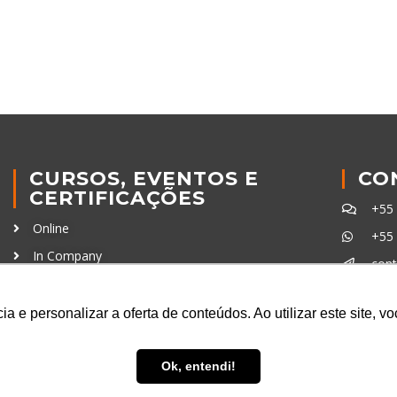
CURSOS, EVENTOS E
CO
CERTIFICAÇÕES
+55
Online
+55
In Company
con
Eventos
Certificações
a e personalizar a oferta de conteúdos. Ao utilizar este site, 
Ferra
Ok, entendi!