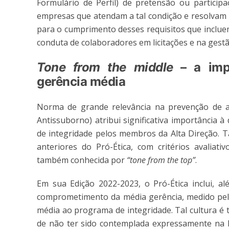
Formulário de Perfil) de pretensão ou participa
empresas que atendam a tal condição e resolvam 
para o cumprimento desses requisitos que incluem,
conduta de colaboradores em licitações e na gest
Tone from the middle
– a imp
gerência média
Norma de grande relevância na prevenção de a
Antissuborno) atribui significativa importânci
de integridade pelos membros da Alta Direção. T
anteriores do Pró-Ética, com critérios avaliat
também conhecida por
“tone from the top”
.
Em sua Edição 2022-2023, o Pró-Ética inclui, a
comprometimento da média gerência, medido pela 
média ao programa de integridade. Tal cultura é
de não ter sido contemplada expressamente na I