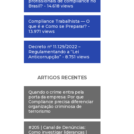
profissionais de compliance no
Brasil?
- 14.618 views
Compliance Trabalhista — O
que é e Como se Preparar?
-
13.971 views
Decreto nº 11.129/2022 –
Regulamentando a “Lei
Anticorrupção”
- 8.751 views
ARTIGOS RECENTES
Quando o crime entra pela
porta da empresa: Por que
Compliance precisa diferenciar
organização criminosa de
terrorismo
#205 | Canal de Denúncias:
Como investigar lideranças |