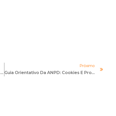
Próximo
ESG: Como Gerar E Ganhar Dinheiro Com Ele?
Guia Orientativo Da ANPD: Cookies E Proteção De Dados Pessoais