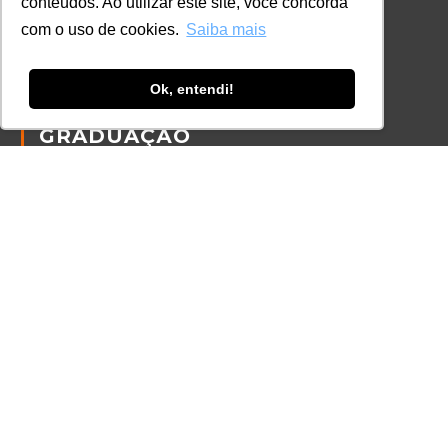
conteúdos. Ao utilizar este site, você concorda
Política de Cookies
com o uso de cookies.
Saiba mais
Código de Conduta
Política Anticorrupção
Ok, entendi!
GRADUAÇÃO
Autenticação de documentos
CURSOS, EVENTOS E
CERTIFICAÇÕES
Online
In Company
Eventos
Certificações
CONTATO
+55 11 3259-2837
+55 11 98924-8322