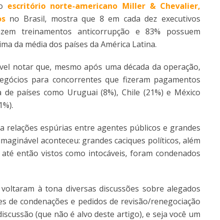
o
escritório norte-americano Miller & Chevalier,
os
no Brasil, mostra que
8 em cada dez executivos
zem treinamentos anticorrupção e 83% possuem
ma da média dos países da América Latina.
sível notar que, mesmo após uma década da operação,
gócios para concorrentes que fizeram pagamentos
a de países como Uruguai (8%), Chile (21%) e México
1%).
da relações espúrias entre agentes públicos e grandes
imaginável aconteceu: grandes caciques políticos, além
 até então vistos como intocáveis, foram condenados
voltaram à tona diversas discussões sobre alegados
es de condenações e pedidos de revisão/renegociação
scussão (que não é alvo deste artigo), e seja você um