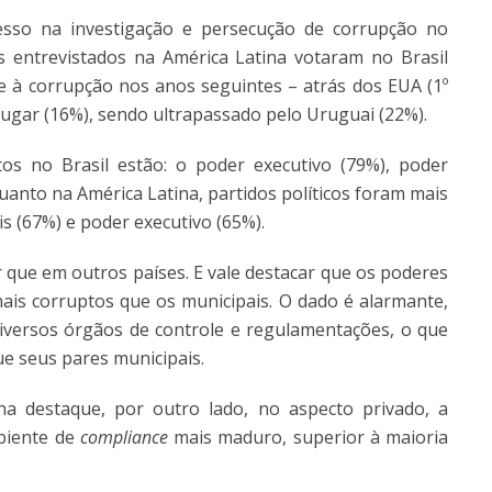
esso na investigação e persecução de corrupção no
 entrevistados na América Latina votaram no Brasil
 à corrupção nos anos seguintes – atrás dos EUA (1º
4º lugar (16%), sendo ultrapassado pelo Uruguai (22%).
s no Brasil estão: o poder executivo (79%), poder
quanto na América Latina, partidos políticos foram mais
s (67%) e poder executivo (65%).
or que em outros países. E vale destacar que os poderes
 mais corruptos que os municipais. O dado é alarmante,
 diversos órgãos de controle e regulamentações, o que
ue seus pares municipais.
a destaque, por outro lado, no aspecto privado, a
biente de
compliance
mais maduro, superior à maioria