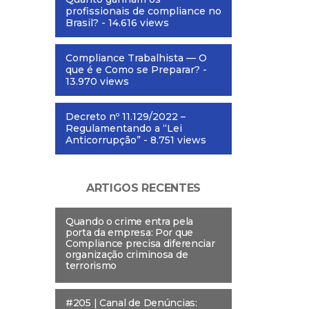
profissionais de compliance no
Brasil?
- 14.616 views
Compliance Trabalhista — O
que é e Como se Preparar?
-
13.970 views
Decreto nº 11.129/2022 –
Regulamentando a “Lei
Anticorrupção”
- 8.751 views
ARTIGOS RECENTES
Quando o crime entra pela
porta da empresa: Por que
Compliance precisa diferenciar
organização criminosa de
terrorismo
#205 | Canal de Denúncias: