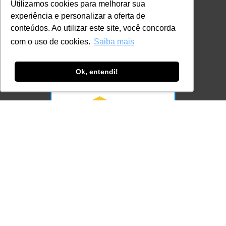
Utilizamos cookies para melhorar sua
contato@lec.com.br
experiência e personalizar a oferta de
conteúdos. Ao utilizar este site, você concorda
com o uso de cookies.
Saiba mais
Ferramenta Antifraude
Consulte aqui o cadastro da Instituição no
Sistema e-MEC
Ok, entendi!