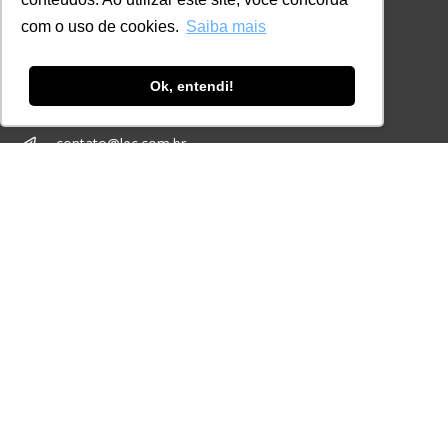
Certificações
com o uso de cookies.
Saiba mais
CONTATO
+55 11 3259-2837
Ok, entendi!
+55 11 98924-8322
contato@lec.com.br
Ferramenta Antifraude
Consulte aqui o cadastro da Instituição no
Sistema e-MEC