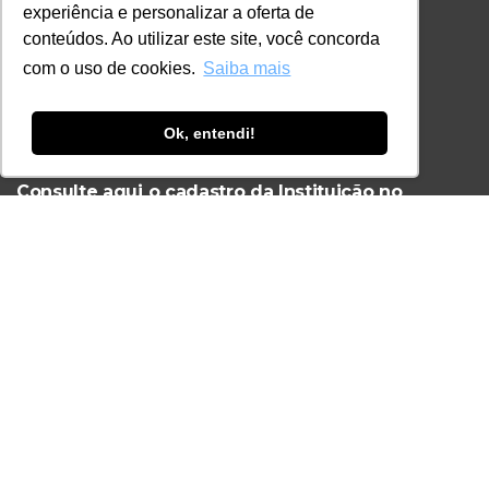
experiência e personalizar a oferta de
+55 11 3259-2837
conteúdos. Ao utilizar este site, você concorda
+55 11 98924-8322
com o uso de cookies.
Saiba mais
contato@lec.com.br
Ok, entendi!
Ferramenta Antifraude
Consulte aqui o cadastro da Instituição no
Sistema e-MEC