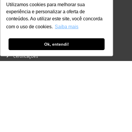
Autenticação de documentos
Utilizamos cookies para melhorar sua
experiência e personalizar a oferta de
CURSOS, EVENTOS E
conteúdos. Ao utilizar este site, você concorda
CERTIFICAÇÕES
com o uso de cookies.
Saiba mais
Online
In Company
Ok, entendi!
Eventos
Certificações
CONTATO
+55 11 3259-2837
+55 11 98924-8322
contato@lec.com.br
Ferramenta Antifraude
Consulte aqui o cadastro da Instituição no
Sistema e-MEC