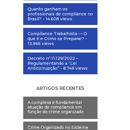
Quanto ganham os
profissionais de compliance no
Brasil?
- 14.608 views
Compliance Trabalhista — O
que é e Como se Preparar?
-
13.966 views
Decreto nº 11.129/2022 –
Regulamentando a “Lei
Anticorrupção”
- 8.749 views
ARTIGOS RECENTES
A complexa e fundamental
atuação do compliance em
função do crime organizado
Crime Organizado no Sistema