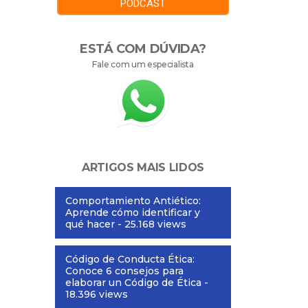
PODCAST
ESTÁ COM DÚVIDA?
Fale com um especialista
ARTIGOS MAIS LIDOS
Comportamiento Antiético:
Aprende cómo identificar y
qué hacer
- 25.168 views
Código de Conducta Ética:
Conoce 6 consejos para
elaborar un Código de Ética
-
18.396 views