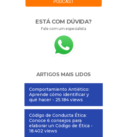
PODCAST
ESTÁ COM DÚVIDA?
Fale com um especialista
ARTIGOS MAIS LIDOS
Comportamiento Antiético:
Aprende cómo identificar y
qué hacer
- 25.184 views
Código de Conducta Ética:
Conoce 6 consejos para
elaborar un Código de Ética
-
18.402 views