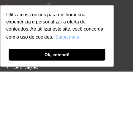
GRADUAÇÃO
Autenticação de documentos
Utilizamos cookies para melhorar sua
experiência e personalizar a oferta de
CURSOS, EVENTOS E
conteúdos. Ao utilizar este site, você concorda
CERTIFICAÇÕES
com o uso de cookies.
Saiba mais
Online
In Company
Ok, entendi!
Eventos
Certificações
CONTATO
+55 11 3259-2837
+55 11 98924-8322
contato@lec.com.br
Ferramenta Antifraude