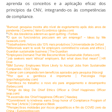
aprenda os conceitos e a aplicação eficaz dos
princípios da CNV, integrando-os às competências
de compliance.
¹Burnout: pesquisa mostra alto nível de esgotamento após dois anos de
pandemia | Carreira | Valor Econômico (globo.com)
²
12% dos brasileiros aderem ao quiet quitting – Forbes
³
O que os funcionários procuram em um emprego? – Ideas by We
(wework.com)
⁴Trabalhadores felizes são 13% mais produtivos | Universidade de Oxford
⁵Millennials want to work for employers committed to values and ethics |
Guardian sustainable business | The Guardian
⁶Employees Demand That We Become More Sustainable (forbes.com)
⁷Job seekers want ‘ethical’ employers. But what does that mean? | HR
Dive
⁸IBM Survey: Employees More Likely to Accept Jobs from Sustainable
Companies – ESG Today
⁹Liderar com compaixão tem benefícios apoiados pela pesquisa (hbr.org)
¹⁰Por que a gentileza é importante | Psicologia Hoje
(psychologytoday.com)
¹¹Gentileza no trabalho: o novo elo para engajamento e desempenho
(forbes.com)
¹²Artigo do blog: De Chief Ethics Officer a Chief Happiness Officer
(eqs.com)
¹³A ascensão dos ‘Chief Happiness Officers’ | Nasdaq
¹⁴Commitment to kindness earns Snap honor of Compliance Program of
the Year | Article | Compliance Week
¹⁵Perspectivas moldadas por riscos geopolíticos e fim do COVID zero da
China – Euromonitor.com