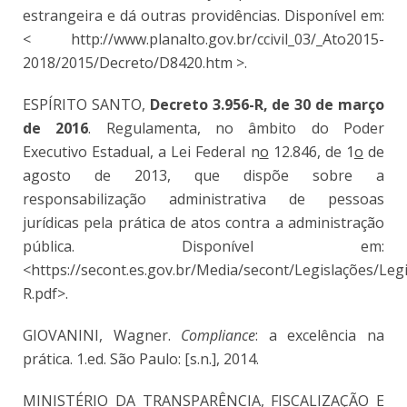
estrangeira e dá outras providências. Disponível em:
< http://www.planalto.gov.br/ccivil_03/_Ato2015-
2018/2015/Decreto/D8420.htm >.
ESPÍRITO SANTO,
Decreto 3.956-R, de 30 de março
de 2016
. Regulamenta, no âmbito do Poder
Executivo Estadual, a Lei Federal n
o
12.846, de 1
o
de
agosto de 2013, que dispõe sobre a
responsabilização administrativa de pessoas
jurídicas pela prática de atos contra a administração
pública. Disponível em:
<https://secont.es.gov.br/Media/secont/Legislações/L
R.pdf>.
GIOVANINI, Wagner.
Compliance
: a excelência na
prática. 1.ed. São Paulo: [s.n.], 2014.
MINISTÉRIO DA TRANSPARÊNCIA, FISCALIZAÇÃO E