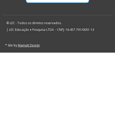
© LEC - Todos os direitos reservados.
| LEC Educação e Pesquisa LTDA
- CNPJ: 16.457.791/0001-13
* Site by
Mamutt Design