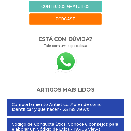
CONTEÚDOS GRATUITOS
PODCAST
ESTÁ COM DÚVIDA?
Fale com um especialista
ARTIGOS MAIS LIDOS
Comportamiento Antiético: Aprende cómo
identificar y qué hacer
- 25.185 views
Código de Conducta Ética: Conoce 6 consejos para
elaborar un Código de Ética
- 18.403 views