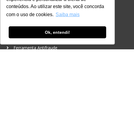
CONTATO
conteúdos. Ao utilizar este site, você concorda
+55 11 3259-2837
com o uso de cookies.
Saiba mais
+55 11 98924-8322
contato@lec.com.br
Ok, entendi!
Ferramenta Antifraude
Consulte aqui o cadastro da Instituição no
Sistema e-MEC