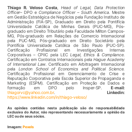
Thiago R. Veloso Costa
,
Head of Legal
,
Data Protection
Officer
– DPO e
Compliance Officer – South America
. Mestre
em Gestão Estratégica de Negócios pela Fundação Instituto de
Administração (FIA-SP), Graduado em Direito pela Pontifícia
Universidade Católica de Minhas Gerais (PUC-MG), Pós-
graduado em Direito Tributário pela Faculdade Milton Campos-
MG, Pós-graduado em Relações de Comercio Internacional
pela PUC-MG, Pós-graduado em Direito Societário pela
Pontifícia Universidade Católica de São Paulo (PUC-SP).
Certificação Profissional em Investigações Internas
Corporativas – CPIIC pela LEC
Legal, Ethics & Compliance
.
Certificação em Contratos Internacionais pela
Hague Academy
of International Law
. Certificado em Arbitragem Internacional
pela
London School of Economics and Political Science.
Certificação Profissional em Gerenciamento de Crise e
Reputação Corporativa pela Escola Superior de Propaganda e
Marketing (ESPM). Certificação em Proteção de Dados e
formação em DPO pelo Insper-SP.
E-mail:
thiagorvc@yahoo.com.br
.
Linkedin:
https://www.linkedin.com/in/thiago-veloso/
As opinões contidas nesta publicação são de responsabilidade
exclusiva do Autor, não representando necessariamente a opinião da
LEC ou de seus sócios.
Imagem:
Pexels