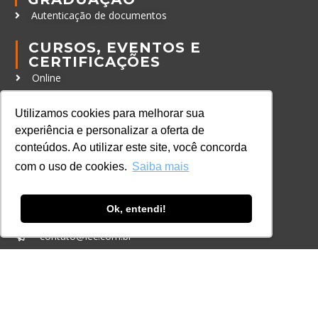
Autenticação de documentos
CURSOS, EVENTOS E
CERTIFICAÇÕES
Online
In Company
Utilizamos cookies para melhorar sua
Eventos
experiência e personalizar a oferta de
Certificações
conteúdos. Ao utilizar este site, você concorda
com o uso de cookies.
Saiba mais
CONTATO
+55 11 3259-2837
Ok, entendi!
+55 11 98924-8322
contato@lec.com.br
Ferramenta Antifraude
Consulte aqui o cadastro da Instituição no