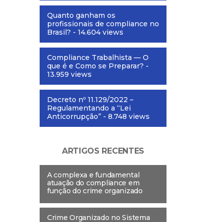
Quanto ganham os
profissionais de compliance no
Brasil?
- 14.604 views
Compliance Trabalhista — O
que é e Como se Preparar?
-
13.959 views
Decreto nº 11.129/2022 –
Regulamentando a “Lei
Anticorrupção”
- 8.748 views
ARTIGOS RECENTES
A complexa e fundamental
atuação do compliance em
função do crime organizado
Crime Organizado no Sistema