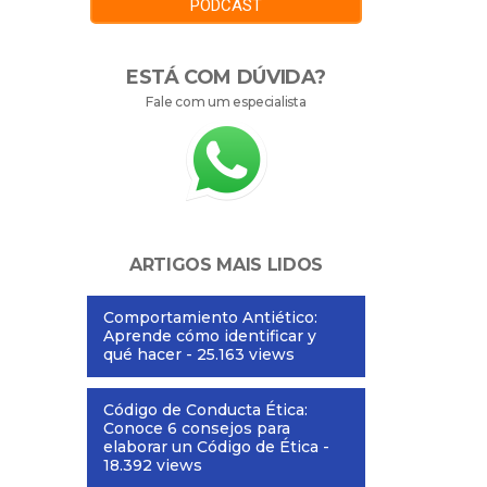
PODCAST
ESTÁ COM DÚVIDA?
Fale com um especialista
ARTIGOS MAIS LIDOS
Comportamiento Antiético:
Aprende cómo identificar y
qué hacer
- 25.163 views
Código de Conducta Ética:
Conoce 6 consejos para
elaborar un Código de Ética
-
18.392 views