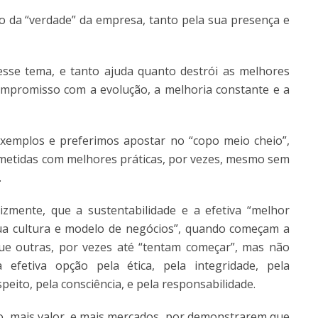
 da “verdade” da empresa, tanto pela sua presença e
esse tema, e tanto ajuda quanto destrói as melhores
compromisso com a evolução, a melhoria constante e a
xemplos e preferimos apostar no “copo meio cheio”,
etidas com melhores práticas, por vezes, mesmo sem
.
izmente, que a sustentabilidade e a efetiva “melhor
sua cultura e modelo de negócios”, quando começam a
e outras, por vezes até “tentam começar”, mas não
fetiva opção pela ética, pela integridade, pela
eito, pela consciência, e pela responsabilidade.
, mais valor, e mais mercados, por demonstrarem que