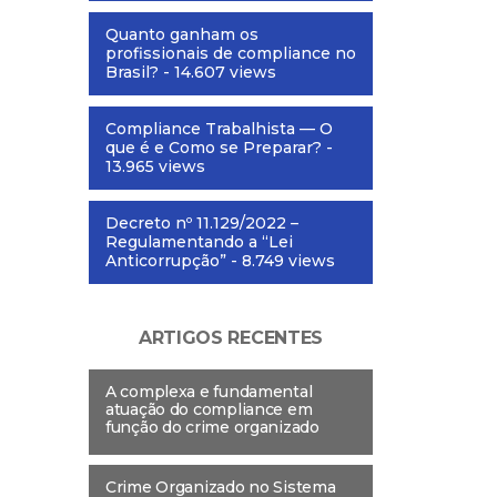
Quanto ganham os
profissionais de compliance no
Brasil?
- 14.607 views
Compliance Trabalhista — O
que é e Como se Preparar?
-
13.965 views
Decreto nº 11.129/2022 –
Regulamentando a “Lei
Anticorrupção”
- 8.749 views
ARTIGOS RECENTES
A complexa e fundamental
atuação do compliance em
função do crime organizado
Crime Organizado no Sistema