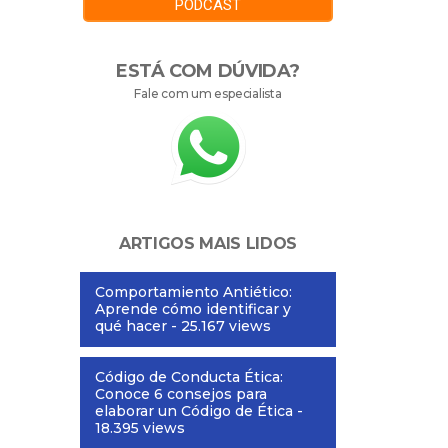
PODCAST
ESTÁ COM DÚVIDA?
Fale com um especialista
ARTIGOS MAIS LIDOS
Comportamiento Antiético:
Aprende cómo identificar y
qué hacer
- 25.167 views
Código de Conducta Ética:
Conoce 6 consejos para
elaborar un Código de Ética
-
18.395 views