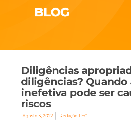
BLOG
Diligências apropria
diligências? Quando 
inefetiva pode ser c
riscos
Agosto 3, 2022
Redação LEC