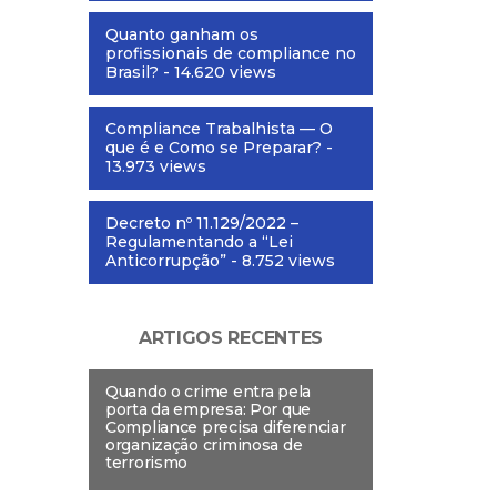
Quanto ganham os
profissionais de compliance no
Brasil?
- 14.620 views
Compliance Trabalhista — O
que é e Como se Preparar?
-
13.973 views
Decreto nº 11.129/2022 –
Regulamentando a “Lei
Anticorrupção”
- 8.752 views
ARTIGOS RECENTES
Quando o crime entra pela
porta da empresa: Por que
Compliance precisa diferenciar
organização criminosa de
terrorismo