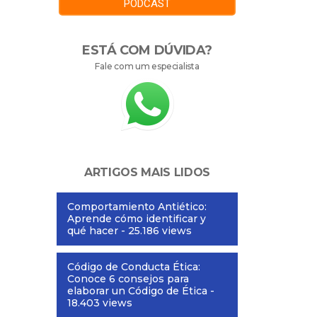
PODCAST
ESTÁ COM DÚVIDA?
Fale com um especialista
ARTIGOS MAIS LIDOS
Comportamiento Antiético:
Aprende cómo identificar y
qué hacer
- 25.186 views
Código de Conducta Ética:
Conoce 6 consejos para
elaborar un Código de Ética
-
18.403 views