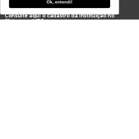
Ok, entendi!
Ferramenta Antifraude
Consulte aqui o cadastro da Instituição no
Sistema e-MEC
Acesse Já!