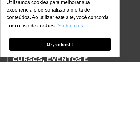
Política de Cookies
Utilizamos cookies para melhorar sua
experiência e personalizar a oferta de
Código de Conduta
conteúdos. Ao utilizar este site, você concorda
Política Anticorrupção
com o uso de cookies.
Saiba mais
GRADUAÇÃO
Ok, entendi!
Autenticação de documentos
CURSOS, EVENTOS E
CERTIFICAÇÕES
Online
In Company
Eventos
Certificações
CONTATO
+55 11 3259-2837
+55 11 98924-8322