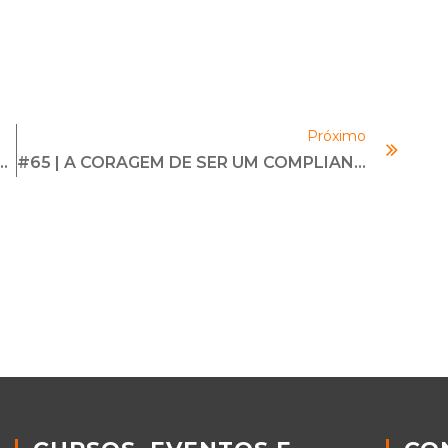
Próximo
einamentos No Ambiente Virtual E Híbrido
#65 | A CORAGEM DE SER UM COMPLIANCE OFFICER | Com Andressa Genovesi