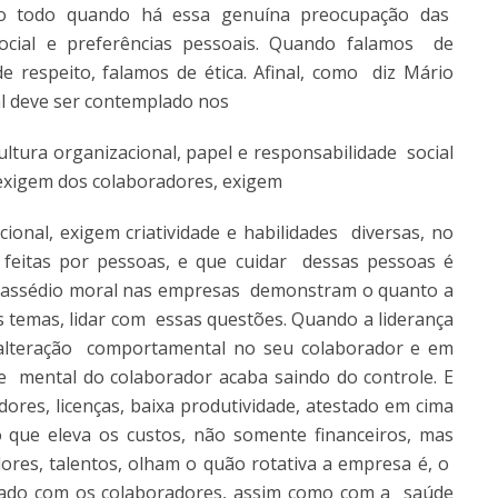
do todo quando há essa genuína preocupação das
ocial e preferências pessoais. Quando falamos de
 respeito, falamos de ética. Afinal, como diz Mário
qual deve ser contemplado nos
ltura organizacional, papel e responsabilidade social
exigem dos colaboradores, exigem
acional, exigem criatividade e habilidades diversas, no
feitas por pessoas, e que cuidar dessas pessoas é
de assédio moral nas empresas demonstram o quanto a
s temas, lidar com essas questões. Quando a liderança
 alteração comportamental no seu colaborador e em
de mental do colaborador acaba saindo do controle. E
ores, licenças, baixa produtividade, atestado em cima
 que eleva os custos, não somente financeiros, mas
ores, talentos, olham o quão rotativa a empresa é, o
uidado com os colaboradores, assim como com a saúde