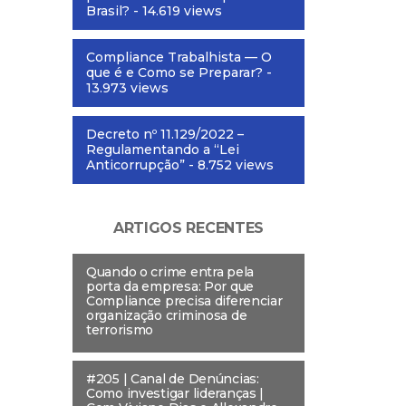
Brasil?
- 14.619 views
Compliance Trabalhista — O
que é e Como se Preparar?
-
13.973 views
Decreto nº 11.129/2022 –
Regulamentando a “Lei
Anticorrupção”
- 8.752 views
ARTIGOS RECENTES
Quando o crime entra pela
porta da empresa: Por que
Compliance precisa diferenciar
organização criminosa de
terrorismo
#205 | Canal de Denúncias:
Como investigar lideranças |