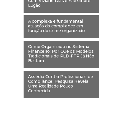
Com Viviane Dias e Allexandre
Lugão
A complexa e fundamental
atuação do compliance em
função do crime organizado
Crime Organizado no Sistema
Financeiro: Por Que os Modelos
Tradicionais de PLD-FTP Já Não
Bastam
Assédio Contra Profissionais de
Compliance: Pesquisa Revela
Uma Realidade Pouco
Conhecida