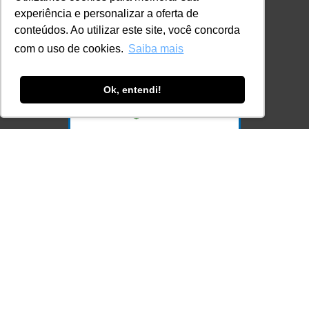
experiência e personalizar a oferta de
Ferramenta Antifraude
conteúdos. Ao utilizar este site, você concorda
com o uso de cookies.
Saiba mais
Consulte aqui o cadastro da Instituição no
Sistema e-MEC
Ok, entendi!
Acesse Já!