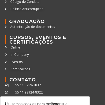
Código de Conduta
Política Anticorrupção
GRADUAÇÃO
Autenticação de documentos
CURSOS, EVENTOS E
CERTIFICAÇÕES
Online
In Company
Eventos
Certificações
CONTATO
+55 11 3259-2837
+55 11 98924-8322
contato@lec.com.br
Utilizamos cookies para melhorar sua