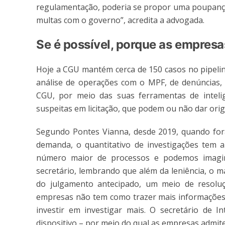
regulamentação, poderia se propor uma poupança
multas com o governo”, acredita a advogada.
Se é possível, porque as empres
Hoje a CGU mantém cerca de 150 casos no pipelin
análise de operações com o MPF, de denúncias,
CGU, por meio das suas ferramentas de intelig
suspeitas em licitação, que podem ou não dar ori
Segundo Pontes Vianna, desde 2019, quando fora
demanda, o quantitativo de investigações tem
número maior de processos e podemos imagin
secretário, lembrando que além da leniência, o ma
do julgamento antecipado, um meio de resoluçã
empresas não tem como trazer mais informações 
investir em investigar mais. O secretário de 
dispositivo – por meio do qual as empresas admit