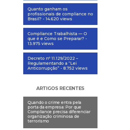
Quanto ganham os
profissionais de compliance no
Brasil?
- 14.620 views
Compliance Trabalhista — O
que é e Como se Preparar?
-
13.975 views
Decreto nº 11.129/2022 –
Regulamentando a “Lei
Anticorrupção”
- 8.752 views
ARTIGOS RECENTES
Quando o crime entra pela
porta da empresa: Por que
Compliance precisa diferenciar
organização criminosa de
terrorismo