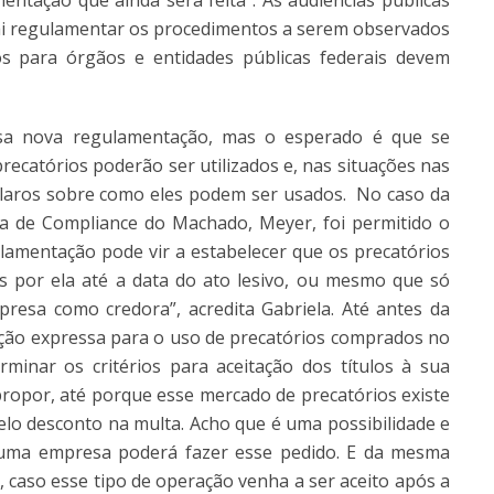
ntação que ainda será feita”. As audiências públicas
 vai regulamentar os procedimentos a serem observados
s para órgãos e entidades públicas federais devem
sa nova regulamentação, mas o esperado é que se
recatórios poderão ser utilizados e, nas situações nas
claros sobre como eles podem ser usados. No caso da
a de Compliance do Machado, Meyer, foi permitido o
ulamentação pode vir a estabelecer que os precatórios
s por ela até a data do ato lesivo, ou mesmo que só
resa como credora”, acredita Gabriela. Até antes da
ção expressa para o uso de precatórios comprados no
minar os critérios para aceitação dos títulos à sua
 propor, até porque esse mercado de precatórios existe
elo desconto na multa. Acho que é uma possibilidade e
guma empresa poderá fazer esse pedido. E da mesma
 caso esse tipo de operação venha a ser aceito após a