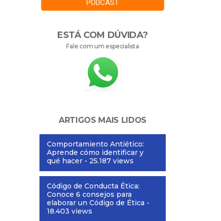
PODCAST
ESTÁ COM DÚVIDA?
Fale com um especialista
ARTIGOS MAIS LIDOS
Comportamiento Antiético:
Aprende cómo identificar y
qué hacer
- 25.187 views
Código de Conducta Ética:
Conoce 6 consejos para
elaborar un Código de Ética
-
18.403 views