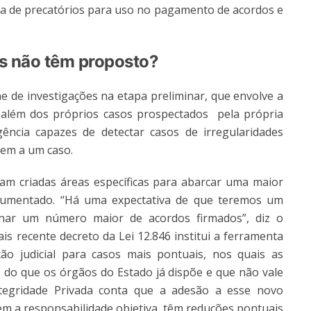
 de precatórios para uso no pagamento de acordos e
as não têm proposto?
e de investigações na etapa preliminar, que envolve a
 além dos próprios casos prospectados pela própria
ência capazes de detectar casos de irregularidades
gem a um caso.
m criadas áreas específicas para abarcar uma maior
 aumentado. “Há uma expectativa de que teremos um
ar um número maior de acordos firmados”, diz o
is recente decreto da Lei 12.846 institui a ferramenta
o judicial para casos mais pontuais, nos quais as
do que os órgãos do Estado já dispõe e que não vale
Integridade Privada conta que a adesão a esse novo
em a responsabilidade objetiva, têm reduções pontuais