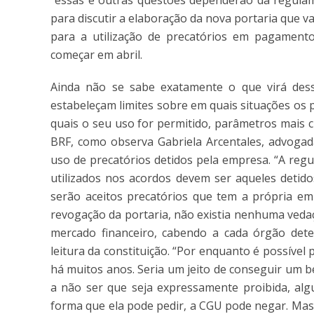
“essas e outras questões dependerão da regulame
para discutir a elaboração da nova portaria que
para a utilização de precatórios em pagamento
começar em abril.
Ainda não se sabe exatamente o que virá des
estabeleçam limites sobre em quais situações os p
quais o seu uso for permitido, parâmetros mais 
BRF, como observa Gabriela Arcentales, advogad
uso de precatórios detidos pela empresa. “A reg
utilizados nos acordos devem ser aqueles detido
serão aceitos precatórios que tem a própria emp
revogação da portaria, não existia nenhuma veda
mercado financeiro, cabendo a cada órgão deter
leitura da constituição. “Por enquanto é possível
há muitos anos. Seria um jeito de conseguir um b
a não ser que seja expressamente proibida, al
forma que ela pode pedir, a CGU pode negar. Mas,