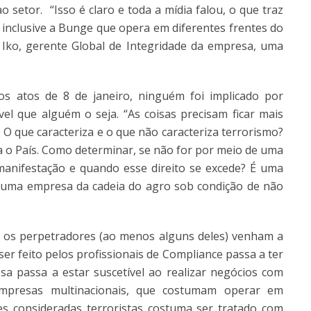
 setor. “Isso é claro e toda a mídia falou, o que traz
nclusive a Bunge que opera em diferentes frentes do
 Iko, gerente Global de Integridade da empresa, uma
los atos de 8 de janeiro, ninguém foi implicado por
vel que alguém o seja. “As coisas precisam ficar mais
 O que caracteriza e o que não caracteriza terrorismo?
ra o País. Como determinar, se não for por meio de uma
 manifestação e quando esse direito se excede? É uma
de uma empresa da cadeia do agro sob condição de não
o os perpetradores (ao menos alguns deles) venham a
ser feito pelos profissionais de Compliance passa a ter
sa passa a estar suscetível ao realizar negócios com
empresas multinacionais, que costumam operar em
es consideradas terroristas costuma ser tratado com