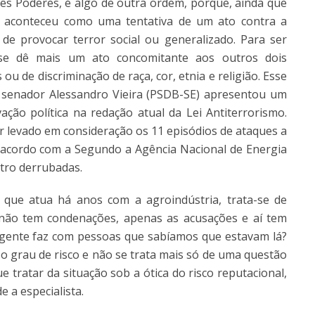
ês Poderes, é algo de outra ordem, porque, ainda que
ue aconteceu como uma tentativa de um ato contra a
de provocar terror social ou generalizado. Para ser
se dê mais um ato concomitante aos outros dois
u de discriminação de raça, cor, etnia e religião. Esse
 senador Alessandro Vieira (PSDB-SE) apresentou um
vação política na redação atual da Lei Antiterrorismo.
er levado em consideração os 11 episódios de ataques a
e acordo com a Segundo a Agência Nacional de Energia
atro derrubadas.
que atua há anos com a agroindústria, trata-se de
 não tem condenações, apenas as acusações e aí tem
 gente faz com pessoas que sabíamos que estavam lá?
 o grau de risco e não se trata mais só de uma questão
tratar da situação sob a ótica do risco reputacional,
e a especialista.