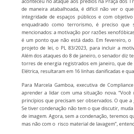
aconteceu no ataque aos prédios na Praça dos Tr
de maneira atabalhoada, é difícil não ver o q
integridade de espaços públicos e com objetivo 
enquadrado como terrorismo, é preciso que 
mencionados: a motivação por razões xenofóbicas o
é um ponto que não está dado. Em fevereiro, o
projeto de lei, o PL 83/2023, para incluir a moti
Além dos ataques do 8 de janeiro, o senador diz t
torres de energia registrados em janeiro, que d
Elétrica, resultaram em 16 linhas danificadas e qu
Para Marcela Gamboa, executiva de Compliance 
aprender a lidar com uma situação nova. “Você
princípios que precisam ser observados. O que a
Se tiver condenação não tem o que discutir, muda
de imagem. Agora, sem a condenação, teremos que 
mas não com o risco material de lavagem”, entend