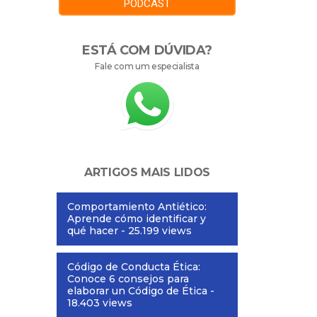
PODCAST
ESTÁ COM DÚVIDA?
Fale com um especialista
ARTIGOS MAIS LIDOS
Comportamiento Antiético:
Aprende cómo identificar y
qué hacer
- 25.199 views
Código de Conducta Ética:
Conoce 6 consejos para
elaborar un Código de Ética
-
18.403 views