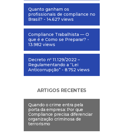
Quanto ganham os
profissionais de compliance no
Brasil?
- 14.627 views
Compliance Trabalhista — O
que é e Como se Preparar?
-
13.982 views
Decreto nº 11.129/2022 –
Regulamentando a “Lei
Anticorrupção”
- 8.752 views
ARTIGOS RECENTES
Quando o crime entra pela
porta da empresa: Por que
Compliance precisa diferenciar
organização criminosa de
terrorismo