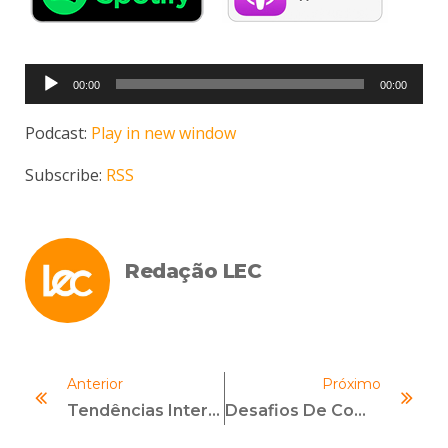
Tocador
00:00
00:00
de
áudio
Podcast:
Play in new window
Subscribe:
RSS
Redação LEC
Anterior
Próximo
Tendências Internacionais Em Compliance E Responsabilização Empresarial
Desafios De Compliance No Agronegócio Brasileiro