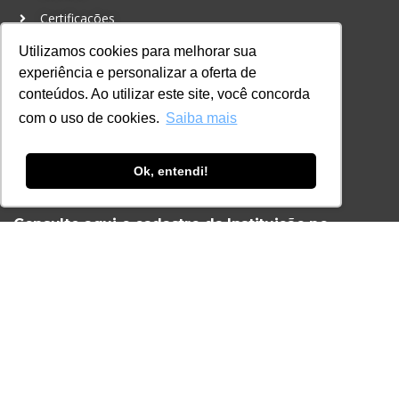
Certificações
Utilizamos cookies para melhorar sua
CONTATO
experiência e personalizar a oferta de
+55 11 3259-2837
conteúdos. Ao utilizar este site, você concorda
+55 11 98924-8322
com o uso de cookies.
Saiba mais
contato@lec.com.br
Ok, entendi!
Ferramenta Antifraude
Consulte aqui o cadastro da Instituição no
Sistema e-MEC