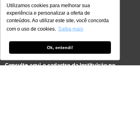
Utilizamos cookies para melhorar sua
CONTATO
experiência e personalizar a oferta de
+55 11 3259-2837
conteúdos. Ao utilizar este site, você concorda
+55 11 98924-8322
com o uso de cookies.
Saiba mais
contato@lec.com.br
Ok, entendi!
Ferramenta Antifraude
Consulte aqui o cadastro da Instituição no
Sistema e-MEC