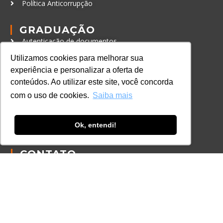
Política Anticorrupção
GRADUAÇÃO
Autenticação de documentos
Utilizamos cookies para melhorar sua
CURSOS, EVENTOS E
experiência e personalizar a oferta de
CERTIFICAÇÕES
conteúdos. Ao utilizar este site, você concorda
Online
com o uso de cookies.
Saiba mais
In Company
Eventos
Ok, entendi!
Certificações
CONTATO
+55 11 3259-2837
+55 11 98924-8322
contato@lec.com.br