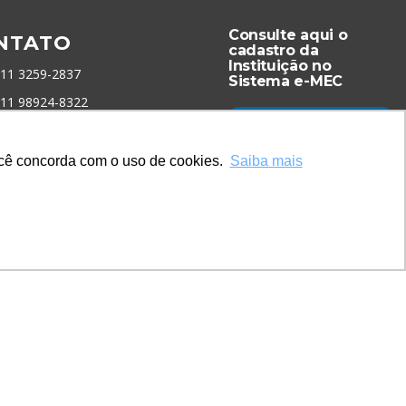
Consulte aqui o
NTATO
cadastro da
Instituição no
 11 3259-2837
Sistema e-MEC
 11 98924-8322
tato@lec.com.br
você concorda com o uso de cookies.
Saiba mais
menta Antifraude
Acesse Já!
* Site by
Mamutt Design