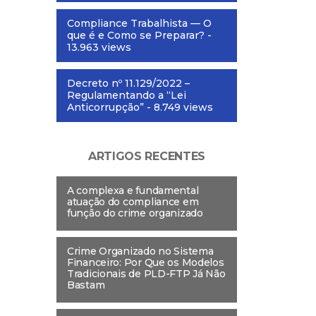
Compliance Trabalhista — O
que é e Como se Preparar?
-
13.963 views
Decreto nº 11.129/2022 –
Regulamentando a “Lei
Anticorrupção”
- 8.749 views
ARTIGOS RECENTES
A complexa e fundamental
atuação do compliance em
função do crime organizado
Crime Organizado no Sistema
Financeiro: Por Que os Modelos
Tradicionais de PLD-FTP Já Não
Bastam