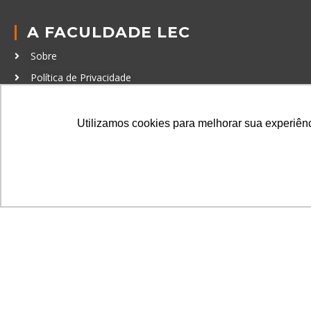
A FACULDADE LEC
Sobre
Política de Privacidade
Política de Cookies
Código de Conduta
Utilizamos cookies para melhorar sua experiênci
Política Anticorrupção
GRADUAÇÃO
Autenticação de documentos
© LEC - Todos os direitos reservados.
| LEC Educação e Pesq