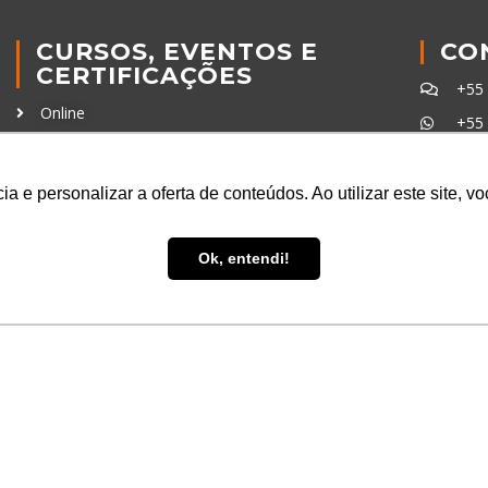
CURSOS, EVENTOS E
CO
CERTIFICAÇÕES
+55
Online
+55
In Company
con
Eventos
a e personalizar a oferta de conteúdos. Ao utilizar este site, 
Certificações
Ferra
Ok, entendi!
uisa LTDA
- CNPJ: 16.457.791/0001-13