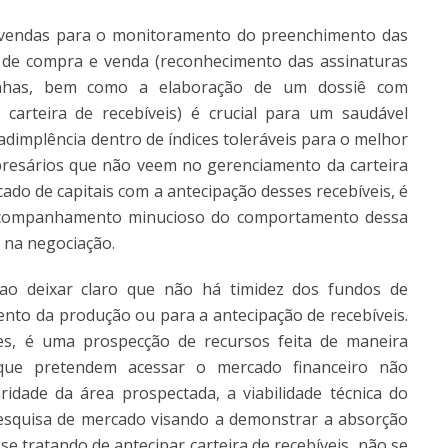
 vendas para o monitoramento do preenchimento das
 de compra e venda (reconhecimento das assinaturas
unhas, bem como a elaboração de um dossiê com
carteira de recebíveis) é crucial para um saudável
dimplência dentro de índices toleráveis para o melhor
presários que não veem no gerenciamento da carteira
do de capitais com a antecipação desses recebíveis, é
m acompanhamento minucioso do comportamento dessa
l na negociação.
ao deixar claro que não há timidez dos fundos de
ento da produção ou para a antecipação de recebíveis.
s, é uma prospecção de recursos feita de maneira
 que pretendem acessar o mercado financeiro não
dade da área prospectada, a viabilidade técnica do
quisa de mercado visando a demonstrar a absorção
e tratando de antecipar carteira de recebíveis, não se