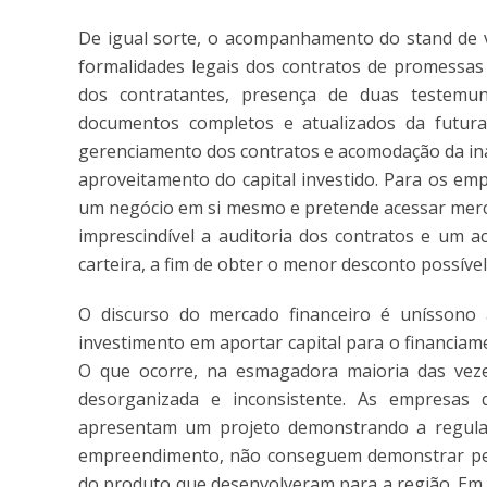
De igual sorte, o acompanhamento do stand de
formalidades legais dos contratos de promessas
dos contratantes, presença de duas testem
documentos completos e atualizados da futura 
gerenciamento dos contratos e acomodação da ina
aproveitamento do capital investido. Para os em
um negócio em si mesmo e pretende acessar merca
imprescindível a auditoria dos contratos e u
carteira, a fim de obter o menor desconto possíve
O discurso do mercado financeiro é uníssono 
investimento em aportar capital para o financiam
O que ocorre, na esmagadora maioria das veze
desorganizada e inconsistente. As empresas
apresentam um projeto demonstrando a regulari
empreendimento, não conseguem demonstrar pes
do produto que desenvolveram para a região. Em s