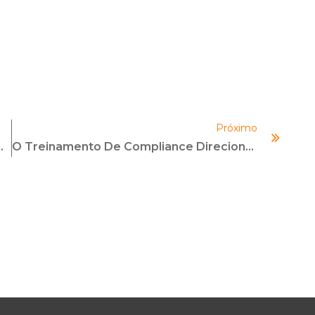
Próximo
ate À Corrupção Nas Empresas
O Treinamento De Compliance Direcionado