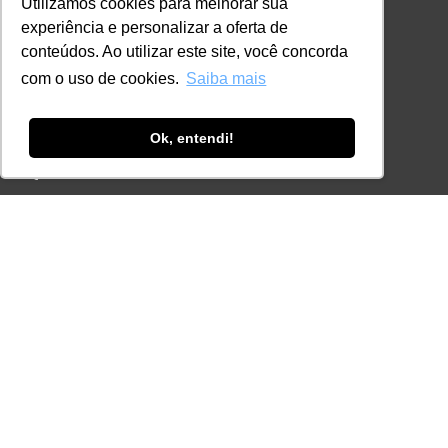
Utilizamos cookies para melhorar sua
Online
experiência e personalizar a oferta de
In Company
conteúdos. Ao utilizar este site, você concorda
Eventos
com o uso de cookies.
Saiba mais
Certificações
Ok, entendi!
CONTATO
+55 11 3259-2837
+55 11 98924-8322
contato@lec.com.br
Ferramenta Antifraude
Consulte aqui o cadastro da Instituição no
Sistema e-MEC