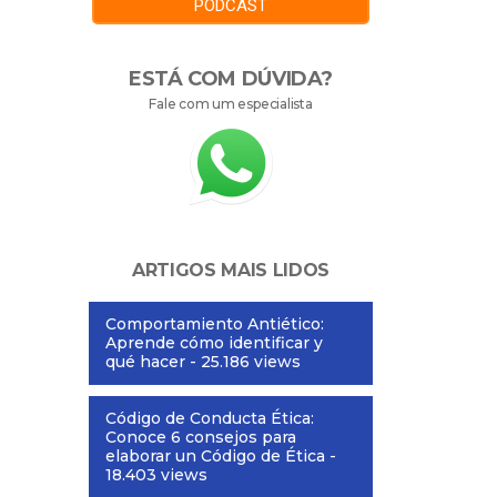
PODCAST
ESTÁ COM DÚVIDA?
Fale com um especialista
ARTIGOS MAIS LIDOS
Comportamiento Antiético:
Aprende cómo identificar y
qué hacer
- 25.186 views
Código de Conducta Ética:
Conoce 6 consejos para
elaborar un Código de Ética
-
18.403 views