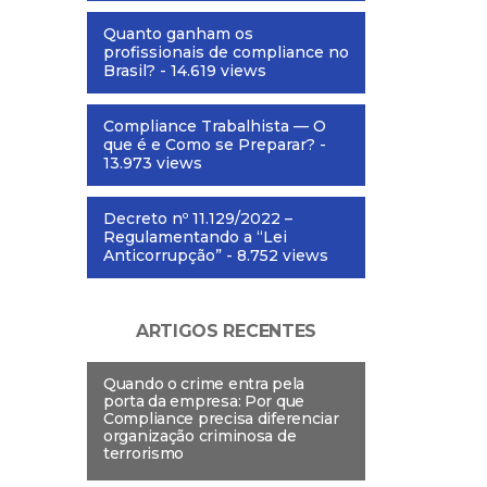
Quanto ganham os
profissionais de compliance no
Brasil?
- 14.619 views
Compliance Trabalhista — O
que é e Como se Preparar?
-
13.973 views
Decreto nº 11.129/2022 –
Regulamentando a “Lei
Anticorrupção”
- 8.752 views
ARTIGOS RECENTES
Quando o crime entra pela
porta da empresa: Por que
Compliance precisa diferenciar
organização criminosa de
terrorismo