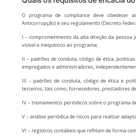
Quais os requisitos de eficácia d
O programa de compliance deve obedecer aos 
Anticorrupção) e seu regulamento (Decreto Federal
I – comprometimento da alta direção da pessoa ju
visível e inequívoco ao programa;
II – padrões de conduta, código de ética, política
empregados e administradores, independentement
III – padrões de conduta, código de ética e polí
terceiros, tais como, fornecedores, prestadores de
IV – treinamentos periódicos sobre o programa de
V – análise periódica de riscos para realizar ada
VI – registros contábeis que reflitam de forma com