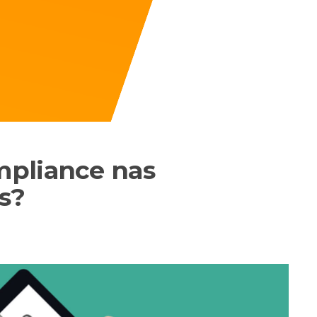
mpliance nas
s?