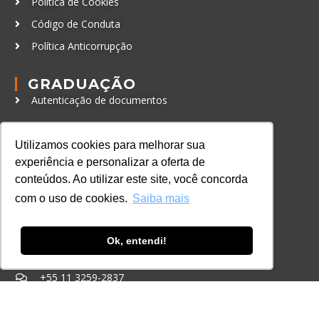
Política de Cookies
Código de Conduta
Política Anticorrupção
GRADUAÇÃO
Autenticação de documentos
CURSOS, EVENTOS E
CERTIFICAÇÕES
Utilizamos cookies para melhorar sua
experiência e personalizar a oferta de
Online
conteúdos. Ao utilizar este site, você concorda
In Company
com o uso de cookies.
Saiba mais
Eventos
Certificações
Ok, entendi!
CONTATO
+55 11 3259-2837
+55 11 98924-8322