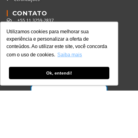
CONTATO
+55 11 3259-2837
+55 11 98924-8322
Utilizamos cookies para melhorar sua
experiência e personalizar a oferta de
contato@lec.com.br
conteúdos. Ao utilizar este site, você concorda
com o uso de cookies.
Saiba mais
Ferramenta Antifraude
Consulte aqui o cadastro da Instituição no
Ok, entendi!
Sistema e-MEC