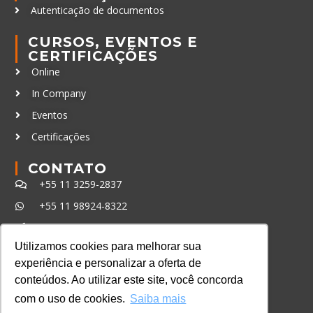
Autenticação de documentos
CURSOS, EVENTOS E
CERTIFICAÇÕES
Online
In Company
Eventos
Certificações
CONTATO
+55 11 3259-2837
+55 11 98924-8322
contato@lec.com.br
Utilizamos cookies para melhorar sua
experiência e personalizar a oferta de
Ferramenta Antifraude
conteúdos. Ao utilizar este site, você concorda
Consulte aqui o cadastro da Instituição no
com o uso de cookies.
Saiba mais
Sistema e-MEC