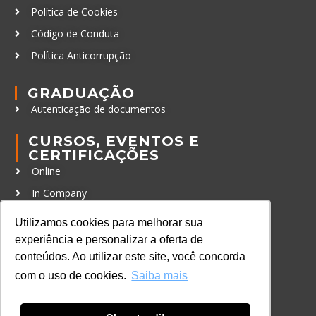
Política de Cookies
Código de Conduta
Política Anticorrupção
GRADUAÇÃO
Autenticação de documentos
CURSOS, EVENTOS E
CERTIFICAÇÕES
Online
In Company
Eventos
Utilizamos cookies para melhorar sua
Certificações
experiência e personalizar a oferta de
conteúdos. Ao utilizar este site, você concorda
CONTATO
com o uso de cookies.
Saiba mais
+55 11 3259-2837
+55 11 98924-8322