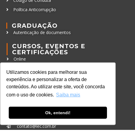
Código de Conduta
Política Anticorrupção
GRADUAÇÃO
Autenticação de documentos
CURSOS, EVENTOS E
CERTIFICAÇÕES
Online
In Company
Utilizamos cookies para melhorar sua
Eventos
experiência e personalizar a oferta de
conteúdos. Ao utilizar este site, você concorda
Certificações
com o uso de cookies.
Saiba mais
CONTATO
+55 11 3259-2837
Ok, entendi!
+55 11 98924-8322
contato@lec.com.br