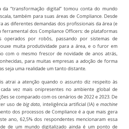
 da “transformação digital” tomou conta do mundo
escala, também para suas áreas de Compliance. Desde
ra as diferentes demandas dos profissionais da área (e
ferramental dos Compliance Officers: de plataformas
s operados por robôs, passando por sistemas de
rouxe muita produtividade para a área, e o furor em
não com o mesmo frescor de novidade de anos atrás,
onhecidas, para muitas empresas a adoção de forma
s seja uma realidade um tanto distante.
s atrai a atenção quando o assunto diz respeito às
s cada vez mais onipresentes no ambiente global de
ções se comparado com os cenários de 2022 e 2023. De
zer uso de
big data
, inteligência artificial (IA) e
machine
ento dos processos de Compliance é a que mais gera
este ano, 62,5% dos respondentes mencionaram essa
ade de um mundo digitalizado ainda é um ponto de