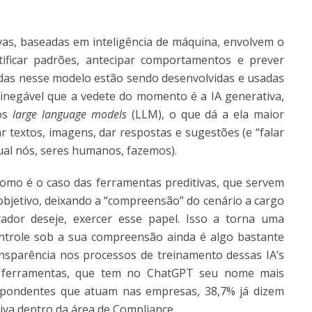
ivas, baseadas em inteligência de máquina, envolvem o
tificar padrões, antecipar comportamentos e prever
adas nesse modelo estão sendo desenvolvidas e usadas
inegável que a vedete do momento é a IA generativa,
nos
large language models
(LLM), o que dá a ela maior
 textos, imagens, dar respostas e sugestões (e “falar
qual nós, seres humanos, fazemos).
omo é o caso das ferramentas preditivas, que servem
objetivo, deixando a “compreensão” do cenário a cargo
dor deseje, exercer esse papel. Isso a torna uma
ontrole sob a sua compreensão ainda é algo bastante
nsparência nos processos de treinamento dessas IA’s
s ferramentas, que tem no ChatGPT seu nome mais
espondentes que atuam nas empresas, 38,7% já dizem
iva dentro da área de Compliance.