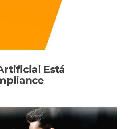
rtificial Está
mpliance