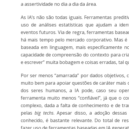
a assertividade no dia a dia da área.
As IA’s não são todas iguais. Ferramentas predit
uso de análises estatísticas que ajudam a iden
eventos futuros. Via de regra, ferramentas base
há mais tempo pelo mercado corporativo. Mas é 
baseada em linguagem, mais especificamente 
capacidade de compreensão do contexto para criar
e escrever” muita bobagem e coisas erradas, tal 
Por ser menos “amarrada” por dados objetivos, c
muito bem para apoiar questões de caráter mais 
dos seres humanos, a IA pode, caso seu opera
ferramenta muito menos “confiável”, já que o c
complexo, dada a falta de conhecimento e de tra
pelas
big techs
. Apesar disso, a adoção dessa
conhecido, é bastante relevante. Do total de r
fazer uso de ferramentas baseadas em IA generat