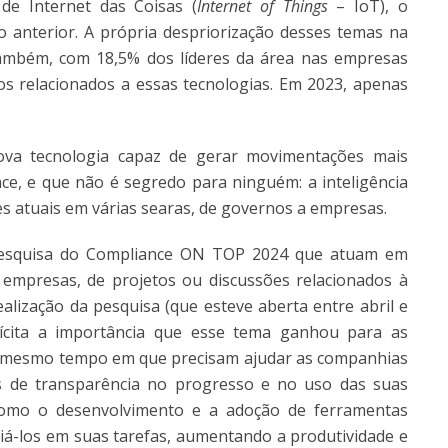
de Internet das Coisas (
Internet of Things
– IoT), o
 anterior. A própria despriorização desses temas na
ambém, com 18,5% dos líderes da área nas empresas
s relacionados a essas tecnologias. Em 2023, apenas
va tecnologia capaz de gerar movimentações mais
nce, e que não é segredo para ninguém: a inteligência
sões atuais em várias searas, de governos a empresas.
esquisa do Compliance ON TOP 2024 que atuam em
 empresas, de projetos ou discussões relacionados à
realização da pesquisa (que esteve aberta entre abril e
ícita a importância que esse tema ganhou para as
o mesmo tempo em que precisam ajudar as companhias
s de transparência no progresso e no uso das suas
como o desenvolvimento e a adoção de ferramentas
liá-los em suas tarefas, aumentando a produtividade e