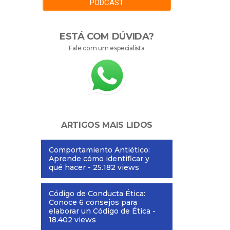
PODCAST
ESTÁ COM DÚVIDA?
Fale com um especialista
ARTIGOS MAIS LIDOS
Comportamiento Antiético:
Aprende cómo identificar y
qué hacer
- 25.182 views
Código de Conducta Ética:
Conoce 6 consejos para
elaborar un Código de Ética
-
18.402 views