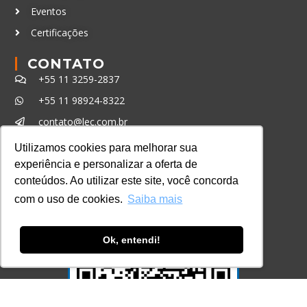
Eventos
Certificações
CONTATO
+55 11 3259-2837
+55 11 98924-8322
contato@lec.com.br
Utilizamos cookies para melhorar sua
experiência e personalizar a oferta de
Ferramenta Antifraude
conteúdos. Ao utilizar este site, você concorda
Consulte aqui o cadastro da Instituição no
com o uso de cookies.
Saiba mais
Sistema e-MEC
Ok, entendi!