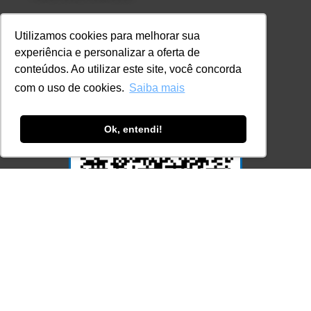
Consulte aqui o cadastro da Instituição no
Sistema e-MEC
Utilizamos cookies para melhorar sua
experiência e personalizar a oferta de
conteúdos. Ao utilizar este site, você concorda
com o uso de cookies.
Saiba mais
Ok, entendi!
Acesse Já!