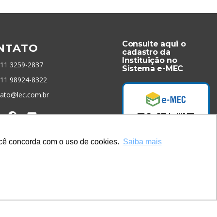
Consulte aqui o
NTATO
cadastro da
Instituição no
 11 3259-2837
Sistema e-MEC
 11 98924-8322
tato@lec.com.br
menta Antifraude
você concorda com o uso de cookies.
Saiba mais
Acesse Já!