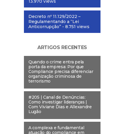
13.970 views
Decreto nº 11.129/2022 –
Regulamentando a “Lei
Anticorrupção”
- 8.751 views
ARTIGOS RECENTES
Quando o crime entra pela
porta da empresa: Por que
Compliance precisa diferenciar
organização criminosa de
terrorismo
#205 | Canal de Denúncias:
Como investigar lideranças |
Com Viviane Dias e Allexandre
Lugão
A complexa e fundamental
atuação do compliance em