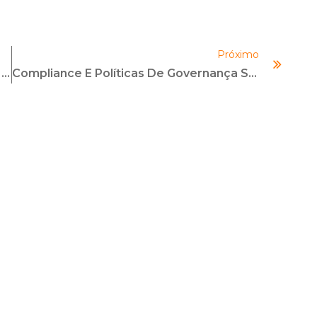
Próximo
COMPLIANCE COACHING: FERRAMENTA PARA ALTA PERFORMANCE
Compliance E Políticas De Governança Sustentável Na Cadeia Produtiva