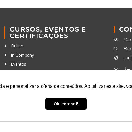
CURSOS, EVENTOS E
CO
CERTIFICAÇÕES
+55
Online
+55
In Company
con
Eventos
Certificações
Ferra
a e personalizar a oferta de conteúdos. Ao utilizar este site, 
Ok, entendi!