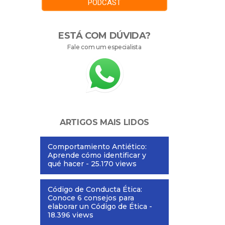
PODCAST
ESTÁ COM DÚVIDA?
Fale com um especialista
ARTIGOS MAIS LIDOS
Comportamiento Antiético:
Aprende cómo identificar y
qué hacer
- 25.170 views
Código de Conducta Ética:
Conoce 6 consejos para
elaborar un Código de Ética
-
18.396 views