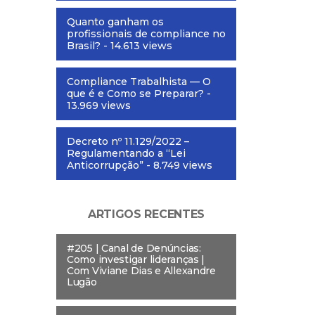
Quanto ganham os
profissionais de compliance no
Brasil?
- 14.613 views
Compliance Trabalhista — O
que é e Como se Preparar?
-
13.969 views
Decreto nº 11.129/2022 –
Regulamentando a “Lei
Anticorrupção”
- 8.749 views
ARTIGOS RECENTES
#205 | Canal de Denúncias:
Como investigar lideranças |
Com Viviane Dias e Allexandre
Lugão