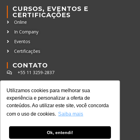
CURSOS, EVENTOS E
CERTIFICAÇÕES
Online
In Company
Eventos
Certificações
CONTATO
+55 11 3259-2837
+55 11 98924-8322
Utilizamos cookies para melhorar sua
contato@lec.com.br
experiência e personalizar a oferta de
conteúdos. Ao utilizar este site, você concorda
Ferramenta Antifraude
com o uso de cookies.
Saiba mais
Consulte aqui o cadastro da Instituição no
Sistema e-MEC
Ok, entendi!