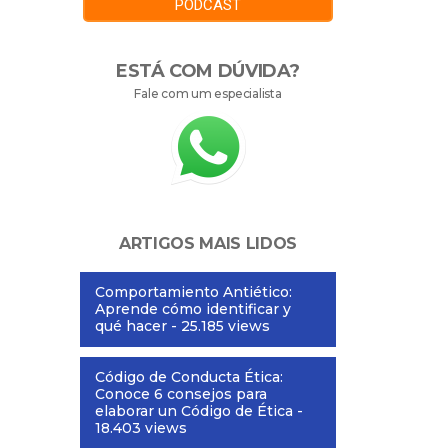
PODCAST
ESTÁ COM DÚVIDA?
Fale com um especialista
ARTIGOS MAIS LIDOS
Comportamiento Antiético:
Aprende cómo identificar y
qué hacer
- 25.185 views
Código de Conducta Ética:
Conoce 6 consejos para
elaborar un Código de Ética
-
18.403 views