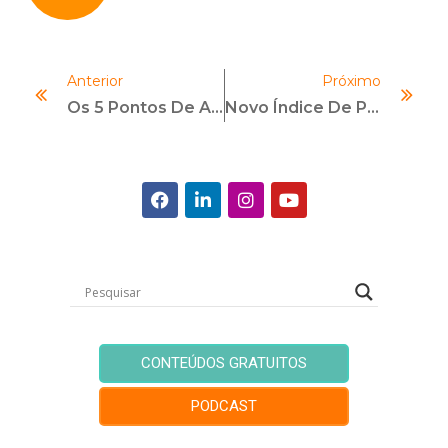
Anterior
Próximo
Os 5 Pontos De Atenção Em Compliance Para 2018
Novo Índice De Percepção Da Corrupção Da Transparência Internacional Traz O Brasil Em 96º, Sua Pior Posição Até Hoje
CONTEÚDOS GRATUITOS
PODCAST