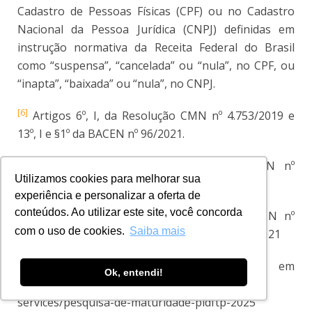
Cadastro de Pessoas Físicas (CPF) ou no Cadastro
Nacional da Pessoa Jurídica (CNPJ) definidas em
instrução normativa da Receita Federal do Brasil
como “suspensa”, “cancelada” ou “nula”, no CPF, ou
“inapta”, “baixada” ou “nula”, no CNPJ.
[6]
Artigos 6º, I, da Resolução CMN nº 4.753/2019 e
13º, I e §1º da BACEN nº 96/2021.
[
7]
Artigos 6º, II e §2º, da Resolução CMN nº
Utilizamos cookies para melhorar sua
4.753/2019 e 13º, II e §2º da BACEN nº 96/2021
experiência e personalizar a oferta de
conteúdos. Ao utilizar este site, você concorda
[8]
Artigos 6º, §§ 3º e 4º, da Resolução CMN nº
com o uso de cookies.
Saiba mais
4.753/2019 e 13º, I e §§ 4º e 5º da BACEN nº 96/2021
[9]
Acessar em
Ok, entendi!
https://www.ey.com/pt_br/insights/financial-
services/pesquisa-de-maturidade-pldftp-2025