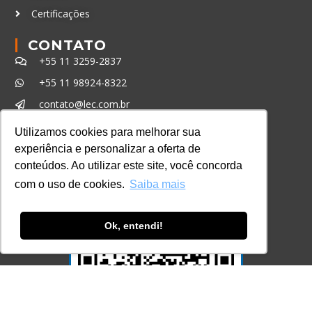
Certificações
CONTATO
+55 11 3259-2837
+55 11 98924-8322
contato@lec.com.br
Utilizamos cookies para melhorar sua
Ferramenta Antifraude
experiência e personalizar a oferta de
conteúdos. Ao utilizar este site, você concorda
Consulte aqui o cadastro da Instituição no
com o uso de cookies.
Saiba mais
Sistema e-MEC
Ok, entendi!