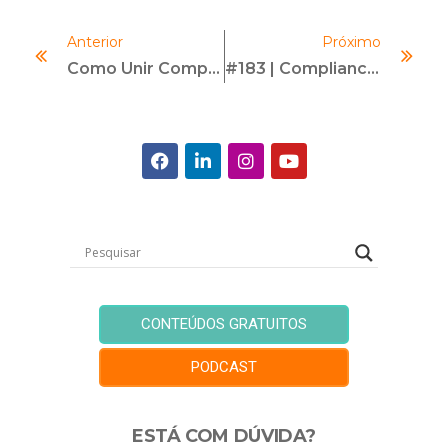
Anterior
Próximo
Como Unir Compliance E IA Com Apoio Da Inteligência Analítica
#183 | Compliance Na Saúde: Evoluções E Oportunidades | Com Benny Spiewak E Alex Malavazi
CONTEÚDOS GRATUITOS
PODCAST
ESTÁ COM DÚVIDA?